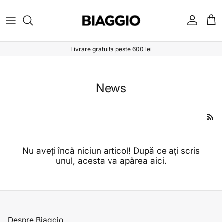
Sari la conținut
Cont
Coș
Livrare gratuita peste 600 lei
News
Nu aveți încă niciun articol! După ce ați scris
unul, acesta va apărea aici.
Despre Biaggio