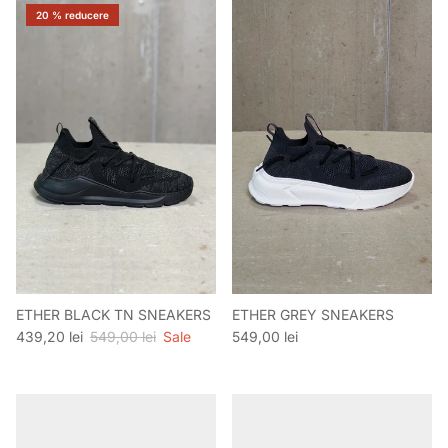
20 % reducere
ETHER BLACK TN SNEAKERS
ETHER GREY SNEAKERS
Preț de vânzare
Preț obișnuit
Preț obișnuit
439,20 lei
549,00 lei
Sale
549,00 lei