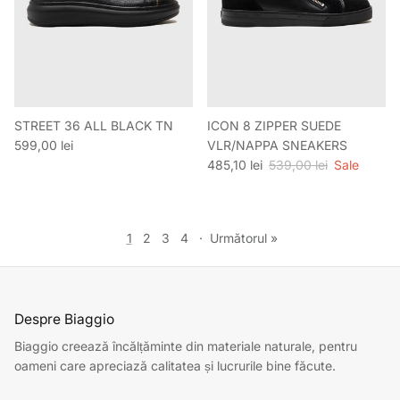
STREET 36 ALL BLACK TN
ICON 8 ZIPPER SUEDE
Preț obișnuit
599,00 lei
VLR/NAPPA SNEAKERS
Preț de vânzare
Preț obișnuit
485,10 lei
539,00 lei
Sale
1
2
3
4
·
Următorul »
Despre Biaggio
Biaggio creează încălțăminte din materiale naturale, pentru
oameni care apreciază calitatea și lucrurile bine făcute.