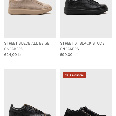
STREET SUEDE ALL BEIGE
STREET 61 BLACK STUDS
SNEAKERS
SNEAKERS
Preț obișnuit
Preț obișnuit
624,00 lei
599,00 lei
10 % reducere