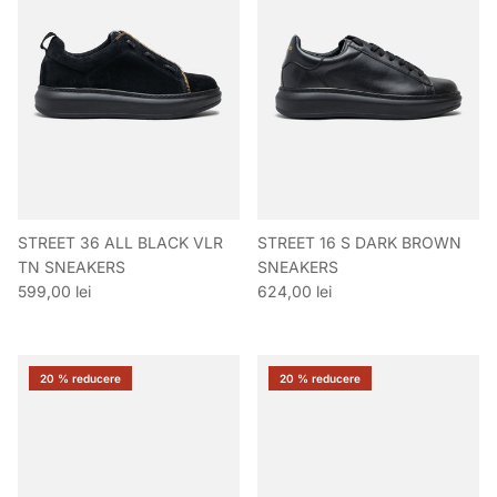
STREET 36 ALL BLACK VLR
STREET 16 S DARK BROWN
TN SNEAKERS
SNEAKERS
Preț obișnuit
Preț obișnuit
599,00 lei
624,00 lei
20 % reducere
20 % reducere