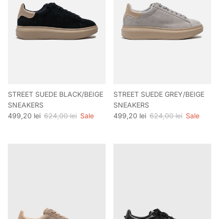
STREET SUEDE BLACK/BEIGE
STREET SUEDE GREY/BEIGE
SNEAKERS
SNEAKERS
Preț de vânzare
Preț obișnuit
Preț de vânzare
Preț obișnuit
499,20 lei
624,00 lei
Sale
499,20 lei
624,00 lei
Sale