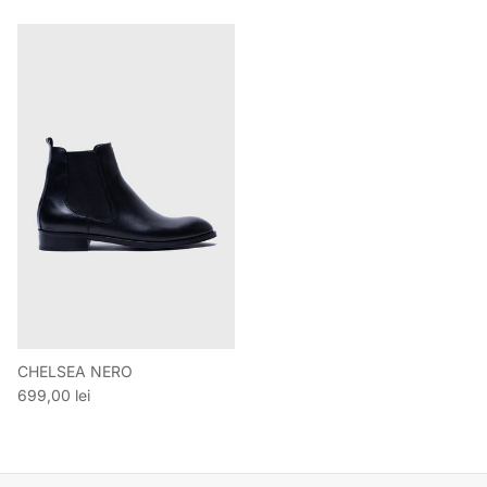
CHELSEA NERO
Preț obișnuit
699,00 lei