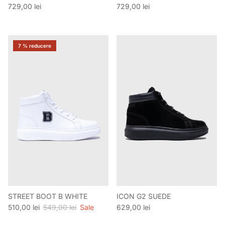
Preț obișnuit
Preț obișnuit
729,00 lei
729,00 lei
7 % reducere
STREET BOOT B WHITE
ICON G2 SUEDE
Preț de vânzare
Preț obișnuit
Preț obișnuit
510,00 lei
549,00 lei
Sale
629,00 lei