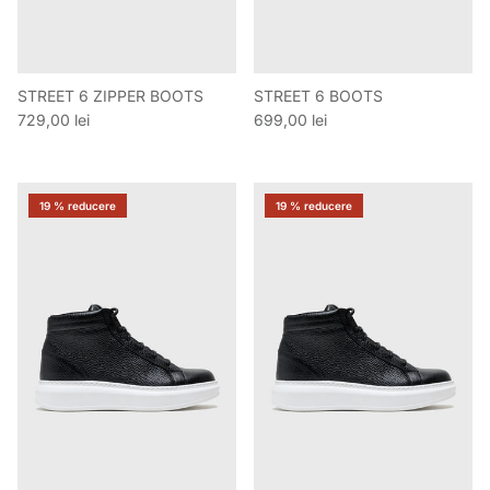
STREET 6 ZIPPER BOOTS
STREET 6 BOOTS
Preț obișnuit
Preț obișnuit
729,00 lei
699,00 lei
19 % reducere
19 % reducere