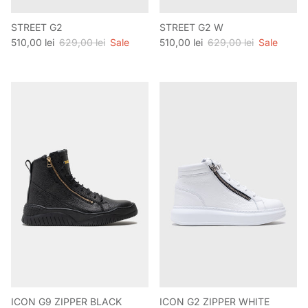
STREET G2
STREET G2 W
Preț de vânzare
Preț obișnuit
Preț de vânzare
Preț obișnuit
510,00 lei
629,00 lei
Sale
510,00 lei
629,00 lei
Sale
ICON G9 ZIPPER BLACK
ICON G2 ZIPPER WHITE