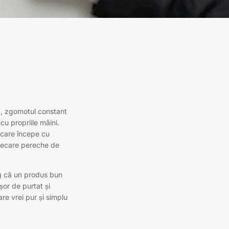
lă, zgomotul constant
 cu propriile mâini.
u care începe cu
fiecare pereche de
leg că un produs bun
șor de purtat și
are vrei pur și simplu