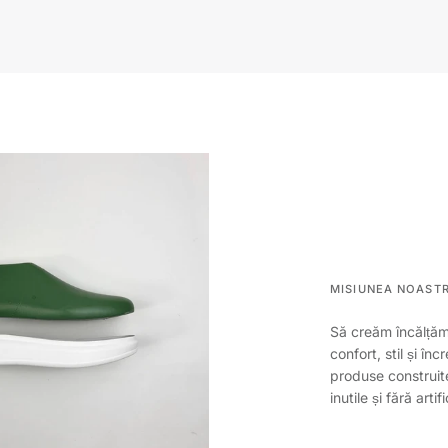
MISIUNEA NOASTR
Să creăm încălțămi
confort, stil și î
produse construit
inutile și fără art