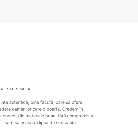
A ESTE SIMPLA
nte autentică, bine făcută, care să ofere
ncredere oamenilor care o poartă. Credem în
e corect, din materiale bune, fără compromisuri
ificii care să ascundă lipsa de substanță.