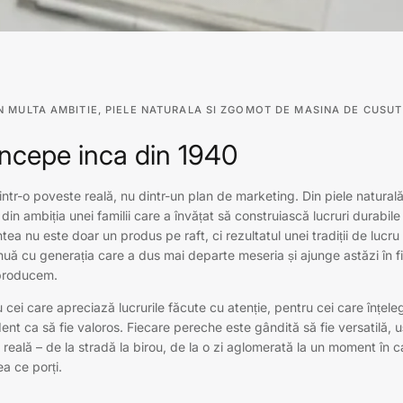
N MULTA AMBITIE, PIELE NATURALA SI ZGOMOT DE MASINA DE CUSUT
incepe inca din 1940
intr-o poveste reală, nu dintr-un plan de marketing. Din piele natura
 din ambiția unei familii care a învățat să construiască lucruri durabile
ntea nu este doar un produs pe raft, ci rezultatul unei tradiții de lucr
inuă cu generația care a dus mai departe meseria și ajunge astăzi în 
producem.
 cei care apreciază lucrurile făcute cu atenție, pentru cei care înțe
ident ca să fie valoros. Fiecare pereche este gândită să fie versatilă, u
a reală – de la stradă la birou, de la o zi aglomerată la un moment în c
ea ce porți.