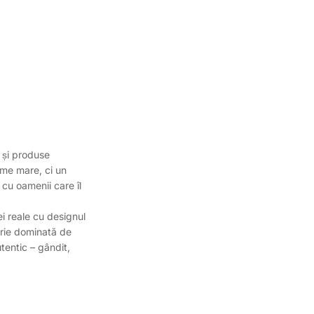
 și produse
ume mare, ci un
 cu oamenii care îl
 reale cu designul
trie dominată de
tentic – gândit,