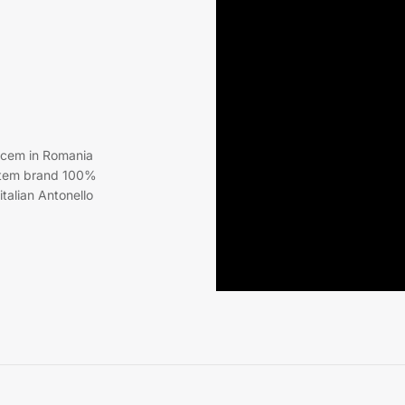
ucem in Romania
untem brand 100%
talian Antonello