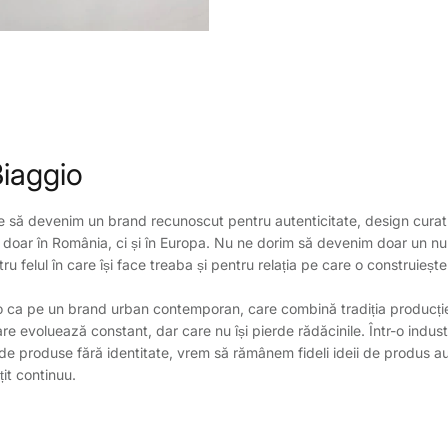
Biaggio
e să devenim un brand recunoscut pentru autenticitate, design curat
u doar în România, ci și în Europa. Nu ne dorim să devenim doar un n
u felul în care își face treaba și pentru relația pe care o construiește
ca pe un brand urban contemporan, care combină tradiția producției
e evoluează constant, dar care nu își pierde rădăcinile. Într-o indus
de produse fără identitate, vrem să rămânem fideli ideii de produs au
țit continuu.