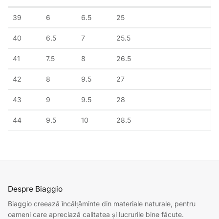
39
6
6.5
25
40
6.5
7
25.5
41
7.5
8
26.5
42
8
9.5
27
43
9
9.5
28
44
9.5
10
28.5
Despre Biaggio
Biaggio creează încălțăminte din materiale naturale, pentru
oameni care apreciază calitatea și lucrurile bine făcute.