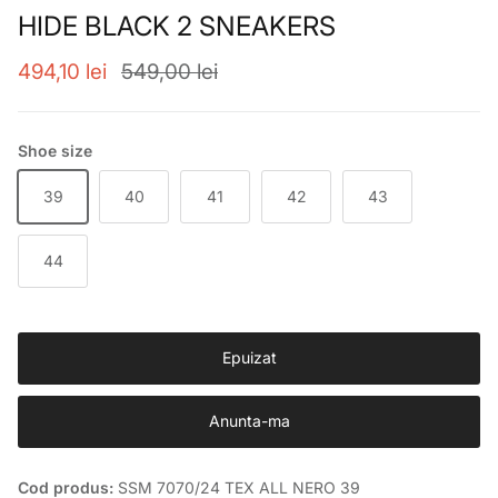
HIDE BLACK 2 SNEAKERS
Preț de vânzare
Preț obișnuit
494,10 lei
549,00 lei
Shoe size
39
40
41
42
43
44
Epuizat
Anunta-ma
Cod produs:
SSM 7070/24 TEX ALL NERO 39