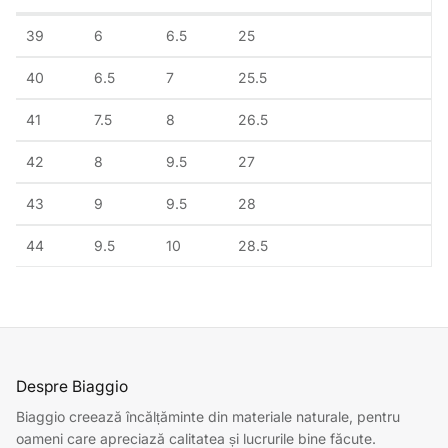
39
6
6.5
25
40
6.5
7
25.5
41
7.5
8
26.5
42
8
9.5
27
43
9
9.5
28
44
9.5
10
28.5
Despre Biaggio
Biaggio creează încălțăminte din materiale naturale, pentru
oameni care apreciază calitatea și lucrurile bine făcute.