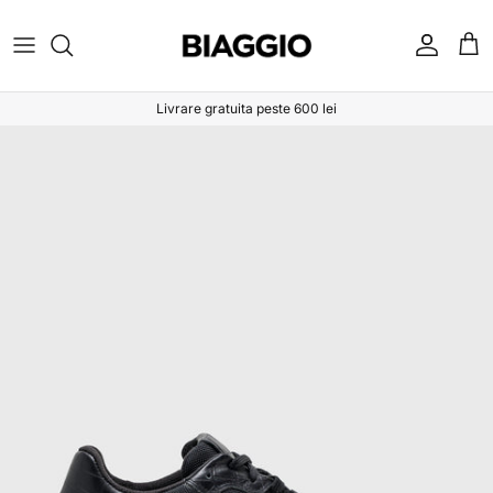
Sari la conținut
Cont
Coș
Livrare gratuita peste 600 lei
Sari la informațiile despre produs