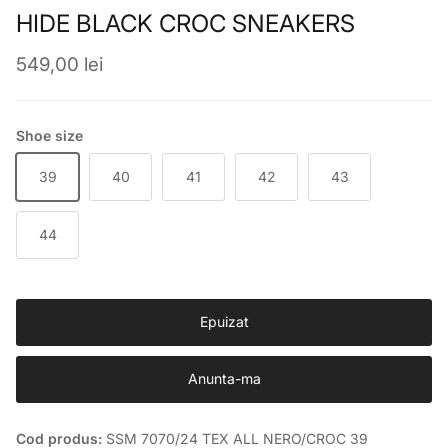
HIDE BLACK CROC SNEAKERS
Preț obișnuit
549,00 lei
Shoe size
39
40
41
42
43
44
Epuizat
Anunta-ma
Cod produs:
SSM 7070/24 TEX ALL NERO/CROC 39