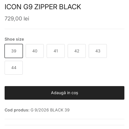
ICON G9 ZIPPER BLACK
Preț obișnuit
729,00 lei
Shoe size
39
40
41
42
43
44
Adaugă in coş
Cod produs:
G 9/2026 BLACK 39