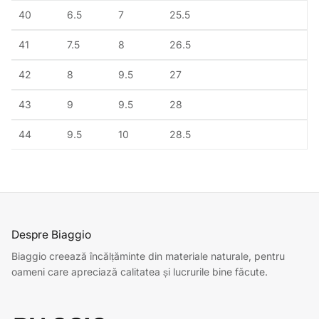
40
6.5
7
25.5
41
7.5
8
26.5
42
8
9.5
27
43
9
9.5
28
44
9.5
10
28.5
Despre Biaggio
Biaggio creează încălțăminte din materiale naturale, pentru
oameni care apreciază calitatea și lucrurile bine făcute.