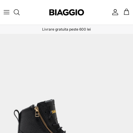
Sari la conținut
Cont
Coș
Livrare gratuita peste 600 lei
Sari la informațiile despre produs