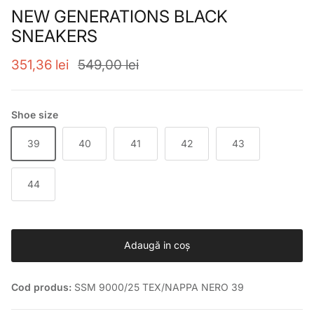
NEW GENERATIONS BLACK
SNEAKERS
Preț de vânzare
Preț obișnuit
351,36 lei
549,00 lei
Shoe size
39
40
41
42
43
44
Adaugă in coş
Cod produs:
SSM 9000/25 TEX/NAPPA NERO 39