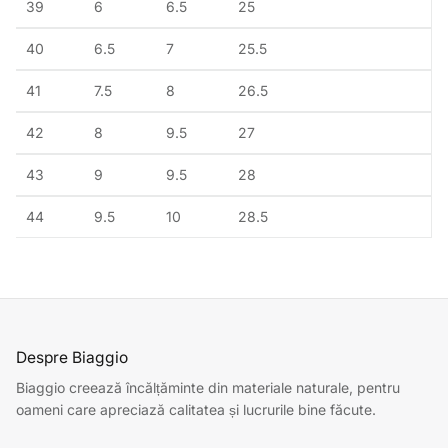
39
6
6.5
25
40
6.5
7
25.5
41
7.5
8
26.5
42
8
9.5
27
43
9
9.5
28
44
9.5
10
28.5
Despre Biaggio
Biaggio creează încălțăminte din materiale naturale, pentru
oameni care apreciază calitatea și lucrurile bine făcute.