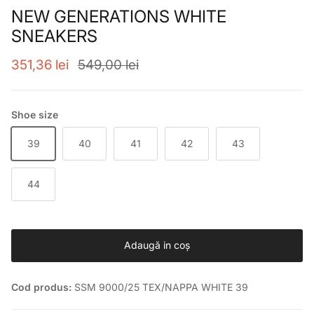
NEW GENERATIONS WHITE
SNEAKERS
Preț de vânzare
Preț obișnuit
351,36 lei
549,00 lei
Shoe size
39
40
41
42
43
44
Adaugă in coş
Cod produs:
SSM 9000/25 TEX/NAPPA WHITE 39