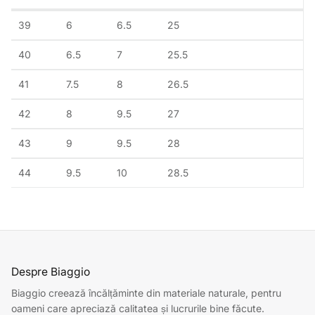
39
6
6.5
25
40
6.5
7
25.5
41
7.5
8
26.5
42
8
9.5
27
43
9
9.5
28
44
9.5
10
28.5
Despre Biaggio
Biaggio creează încălțăminte din materiale naturale, pentru
oameni care apreciază calitatea și lucrurile bine făcute.