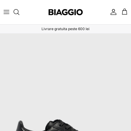
Sari la conținut
Cont
Coș
Livrare gratuita peste 600 lei
Sari la informațiile despre produs