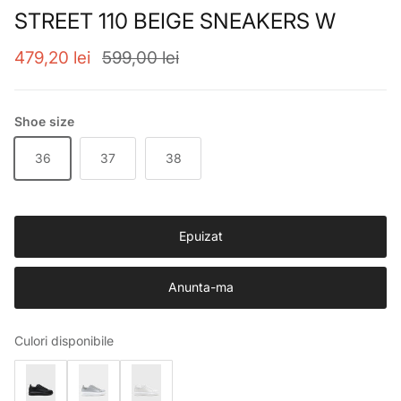
STREET 110 BEIGE SNEAKERS W
Preț de vânzare
Preț obișnuit
479,20 lei
599,00 lei
Shoe size
36
37
38
Epuizat
Anunta-ma
Culori disponibile