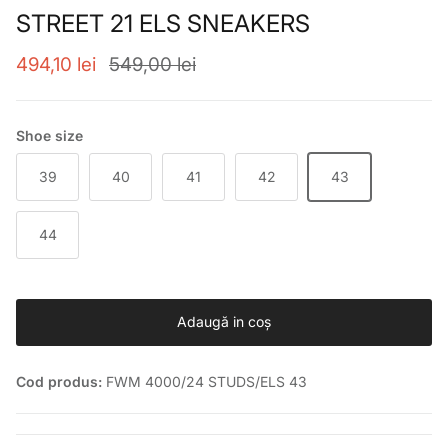
STREET 21 ELS SNEAKERS
Preț de vânzare
Preț obișnuit
494,10 lei
549,00 lei
Shoe size
39
40
41
42
43
44
Adaugă in coş
Cod produs:
FWM 4000/24 STUDS/ELS 43