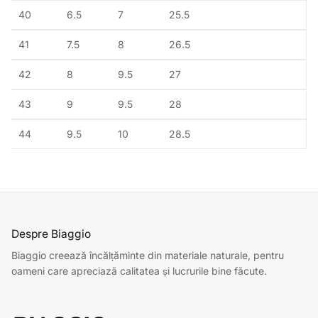
40
6.5
7
25.5
41
7.5
8
26.5
42
8
9.5
27
43
9
9.5
28
44
9.5
10
28.5
Despre Biaggio
Biaggio creează încălțăminte din materiale naturale, pentru
oameni care apreciază calitatea și lucrurile bine făcute.