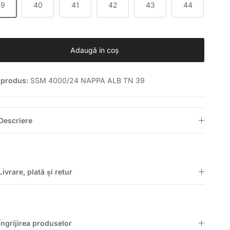
39
40
41
42
43
44
Adaugă in coş
 produs:
SSM 4000/24 NAPPA ALB TN 39
Descriere
Livrare, plată și retur
Îngrijirea produselor