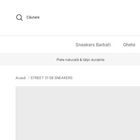
Sari la conținut
Căutare
Sneakers Barbati
Ghete
Piele naturală & tălpi durabile
Acasă
STREET 31 SB SNEAKERS
Sari la informațiile despre produs