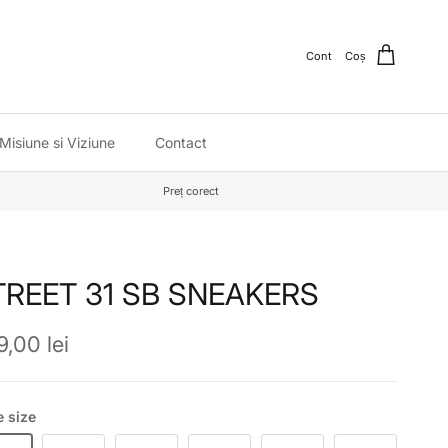
Cont
Coș
Misiune si Viziune
Contact
Preț corect
TREET 31 SB SNEAKERS
ț obișnuit
,00 lei
 size