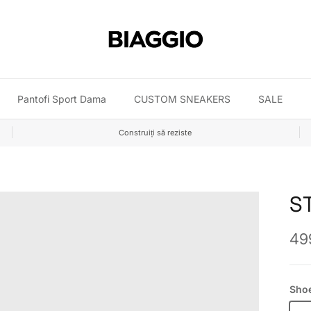
Pantofi Sport Dama
CUSTOM SNEAKERS
SALE
Construiți să reziste
S
Pre
499
Shoe