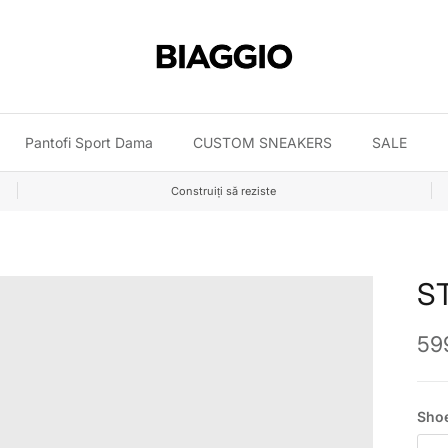
Pantofi Sport Dama
CUSTOM SNEAKERS
SALE
Construiți să reziste
S
Pre
599
Shoe