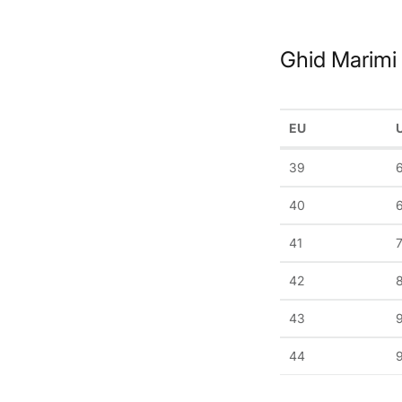
Ghid Marimi
EU
39
40
6
41
7
42
43
44
9