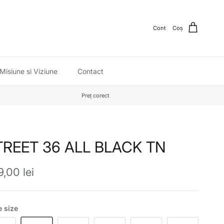
Cont
Coș
Misiune si Viziune
Contact
Preț corect
TREET 36 ALL BLACK TN
ț obișnuit
,00 lei
 size