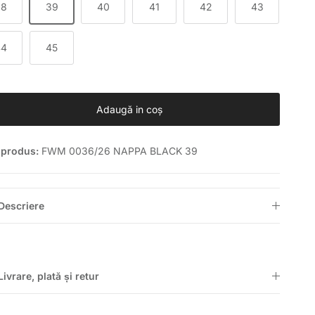
38
39
40
41
42
43
44
45
Adaugă in coş
 produs:
FWM 0036/26 NAPPA BLACK 39
Descriere
Livrare, plată și retur