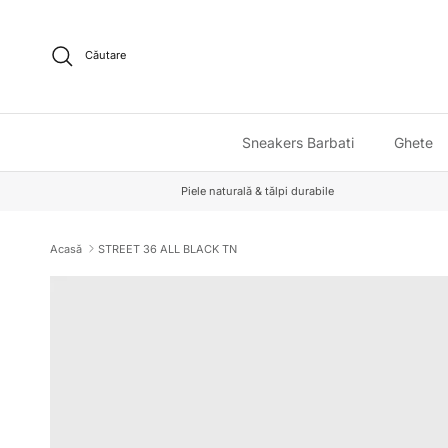
Sari la conținut
Căutare
Sneakers Barbati
Ghete
Piele naturală & tălpi durabile
Acasă
STREET 36 ALL BLACK TN
Sari la informațiile despre produs