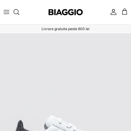
Sari la conținut
Cont
Coș
Livrare gratuita peste 600 lei
Sari la informațiile despre produs