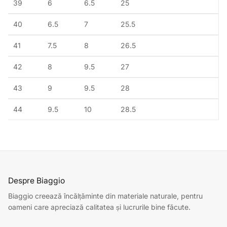
39
6
6.5
25
40
6.5
7
25.5
41
7.5
8
26.5
42
8
9.5
27
43
9
9.5
28
44
9.5
10
28.5
Despre Biaggio
Biaggio creează încălțăminte din materiale naturale, pentru
oameni care apreciază calitatea și lucrurile bine făcute.