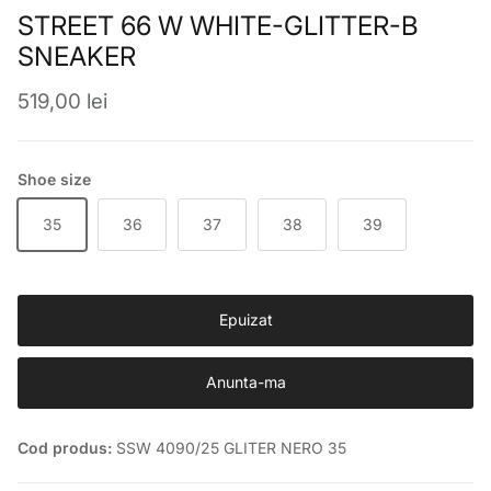
STREET 66 W WHITE-GLITTER-B
SNEAKER
Preț obișnuit
519,00 lei
Shoe size
35
36
37
38
39
Epuizat
Anunta-ma
Cod produs:
SSW 4090/25 GLITER NERO 35