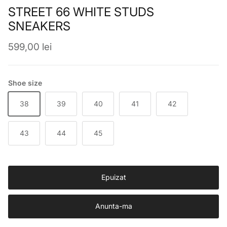
STREET 66 WHITE STUDS
SNEAKERS
Preț obișnuit
599,00 lei
Shoe size
38
39
40
41
42
43
44
45
Epuizat
Anunta-ma