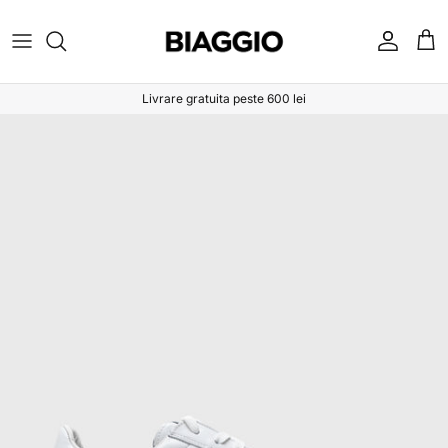
Sari la conținut
Cont
Coș
Livrare gratuita peste 600 lei
Sari la informațiile despre produs