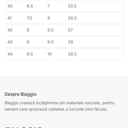
40
6.5
7
25.5
41
7.5
8
26.5
42
8
9.5
27
43
9
9.5
28
44
9.5
10
28.5
Despre Biaggio
Biaggio creează încălțăminte din materiale naturale, pentru
oameni care apreciază calitatea și lucrurile bine făcute.