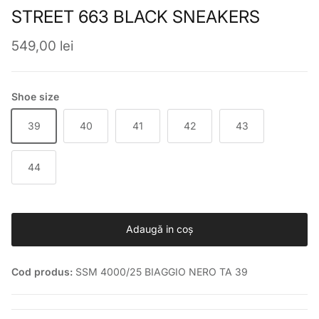
STREET 663 BLACK SNEAKERS
Preț obișnuit
549,00 lei
Shoe size
39
40
41
42
43
44
Adaugă in coş
Cod produs:
SSM 4000/25 BIAGGIO NERO TA 39