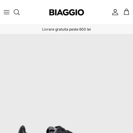
Sari la conținut
Cont
Coș
Livrare gratuita peste 600 lei
Sari la informațiile despre produs