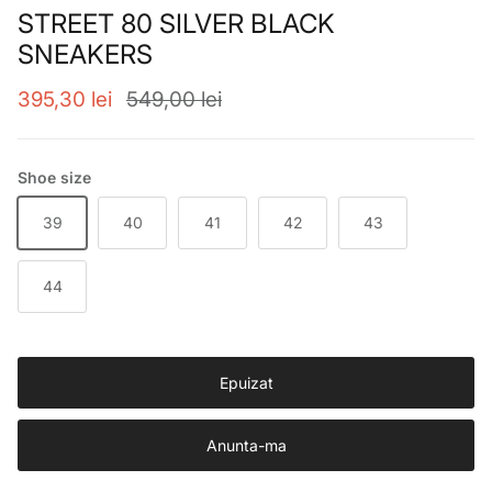
STREET 80 SILVER BLACK
SNEAKERS
Preț de vânzare
Preț obișnuit
395,30 lei
549,00 lei
Shoe size
39
40
41
42
43
44
Epuizat
Anunta-ma