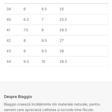
39
6
6.5
25
40
6.5
7
25.5
41
7.5
8
26.5
42
8
9.5
27
43
9
9.5
28
44
9.5
10
28.5
Despre Biaggio
Biaggio creează încălțăminte din materiale naturale, pentru
oameni care apreciază calitatea și lucrurile bine făcute.