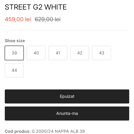
STREET G2 WHITE
Preț de vânzare
Preț obișnuit
459,00 lei
629,00 lei
Shoe size
39
40
41
42
43
44
Epuizat
Anunta-ma
Cod produs:
G 2000/24 NAPPA ALB 39