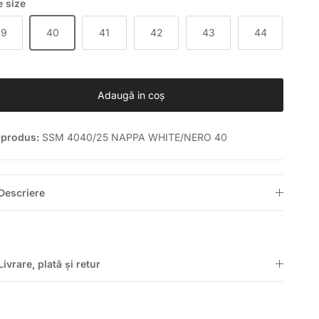
 size
39
40
41
42
43
44
Adaugă in coş
 produs:
SSM 4040/25 NAPPA WHITE/NERO 40
Descriere
Livrare, plată și retur