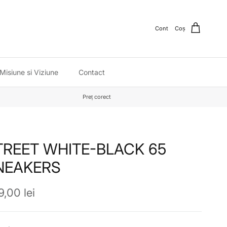
Cont
Coș
Misiune si Viziune
Contact
Preț corect
TREET WHITE-BLACK 65
NEAKERS
ț obișnuit
,00 lei