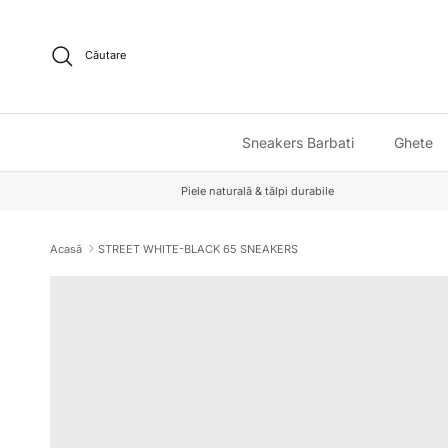
Sari la conținut
Căutare
Sneakers Barbati
Ghete
Piele naturală & tălpi durabile
Acasă
STREET WHITE-BLACK 65 SNEAKERS
Sari la informațiile despre produs