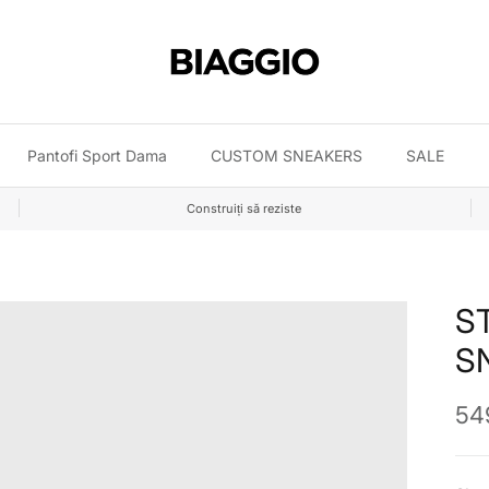
Pantofi Sport Dama
CUSTOM SNEAKERS
SALE
Construiți să reziste
S
S
Pre
549