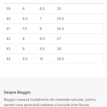
39
6
6.5
25
40
6.5
7
25.5
41
7.5
8
26.5
42
8
9.5
27
43
9
9.5
28
44
9.5
10
28.5
Despre Biaggio
Biaggio creează încălțăminte din materiale naturale, pentru
oameni care apreciază calitatea și lucrurile bine făcute.