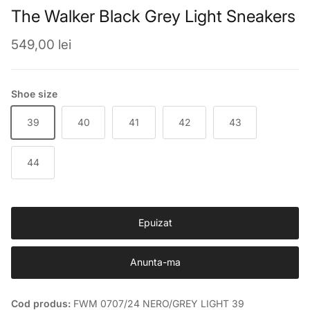
The Walker Black Grey Light Sneakers
Preț obișnuit
549,00 lei
Shoe size
39
40
41
42
43
44
Epuizat
Anunta-ma
Cod produs:
FWM 0707/24 NERO/GREY LIGHT 39