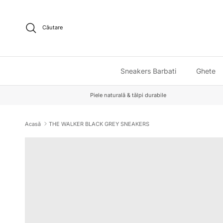
Sari la conținut
Căutare
Sneakers Barbati
Ghete
Piele naturală & tălpi durabile
Acasă
THE WALKER BLACK GREY SNEAKERS
Sari la informațiile despre produs