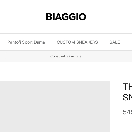
Pantofi Sport Dama
CUSTOM SNEAKERS
SALE
Construiți să reziste
T
S
Pre
549