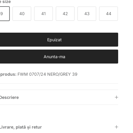
 size
39
40
41
42
43
44
Epuizat
Anunta-ma
 produs:
FWM 0707/24 NERO/GREY 39
Descriere
Livrare, plată și retur