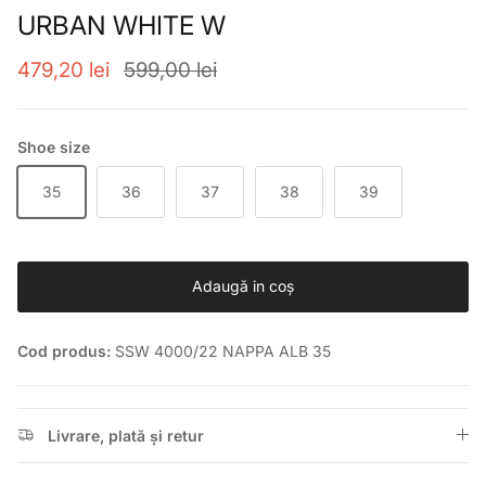
URBAN WHITE W
Preț de vânzare
Preț obișnuit
479,20 lei
599,00 lei
Shoe size
35
36
37
38
39
Adaugă in coş
Cod produs:
SSW 4000/22 NAPPA ALB 35
Livrare, plată și retur