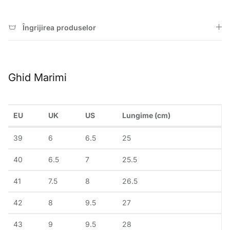
Îngrijirea produselor
Ghid Marimi
EU
UK
US
Lungime (cm)
39
6
6.5
25
40
6.5
7
25.5
41
7.5
8
26.5
42
8
9.5
27
43
9
9.5
28