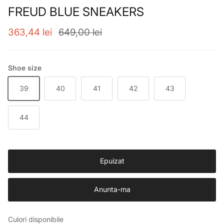
FREUD BLUE SNEAKERS
Preț de vânzare
Preț obișnuit
363,44 lei
649,00 lei
Shoe size
39
40
41
42
43
44
Epuizat
Anunta-ma
Culori disponibile