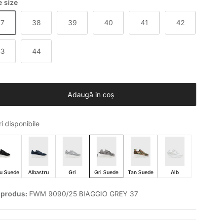
 size
37
38
39
40
41
42
43
44
Adaugă in coş
ri disponibile
u Suede
Albastru
Gri
Gri Suede
Tan Suede
Alb
 produs:
FWM 9090/25 BIAGGIO GREY 37