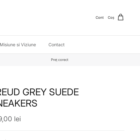
Cont
Coș
Misiune si Viziune
Contact
Preț corect
REUD GREY SUEDE
NEAKERS
ț obișnuit
,00 lei