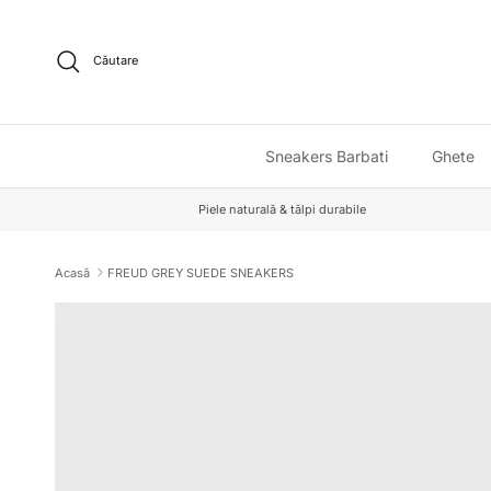
Sari la conținut
Căutare
Sneakers Barbati
Ghete
Piele naturală & tălpi durabile
Acasă
FREUD GREY SUEDE SNEAKERS
Sari la informațiile despre produs