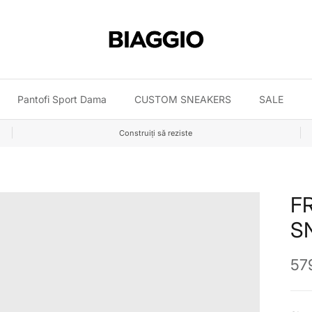
Pantofi Sport Dama
CUSTOM SNEAKERS
SALE
Construiți să reziste
F
S
Pre
579