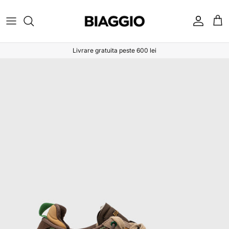
Sari la conținut
Cont
Coș
Livrare gratuita peste 600 lei
Sari la informațiile despre produs