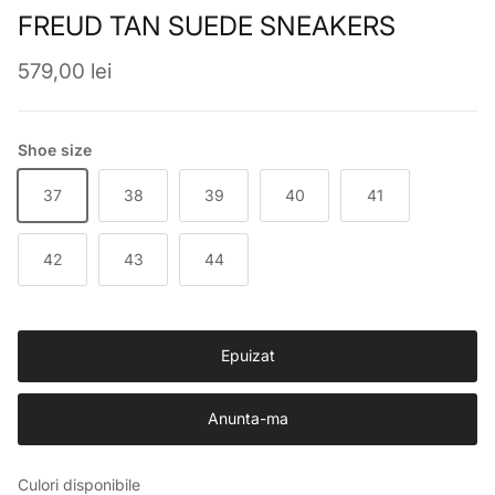
FREUD TAN SUEDE SNEAKERS
Preț obișnuit
579,00 lei
Shoe size
37
38
39
40
41
42
43
44
Epuizat
Anunta-ma
Culori disponibile